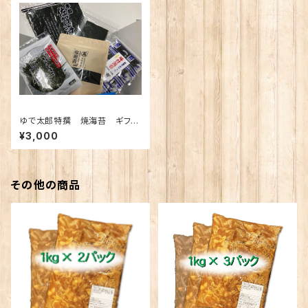
ゆで太郎特撰 焼海苔 ギフト
セット
¥3,000
その他の商品