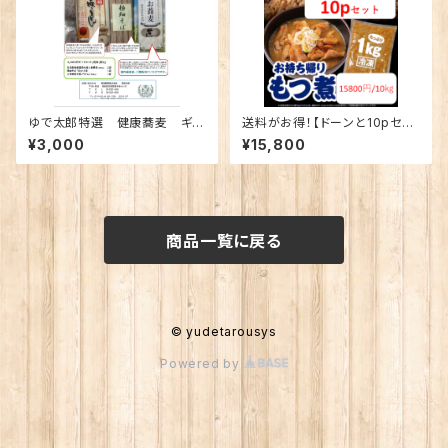
ゆで太郎特選 健康蕎麦 ギフ
送料がお得！【ドーンと10pセッ
ト
ト】冷凍 もつ次郎 特製もつ
¥3,000
¥15,800
煮 たっぷり10kg (1kgパック×
10)
商品一覧に戻る
© yudetarousys
Powered by