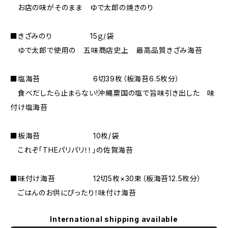
お店の味がそのまま ゆで太郎の焼きのり
■きざみのり 15ｇ/袋
ゆで太郎で使用の 五味商店史上 最高品質きざみ海苔
■塩海苔 6切39枚（板海苔6.5枚分）
食べだしたら止まらない!沖縄粟国の塩で旨味引き出した 味
付け塩海苔
■板海苔 10枚/袋
これぞ「THEパリパリ！！」の佐賀海苔
■味付け海苔 12切5枚×30束（板海苔12.5枚分）
ごはんのお供にぴったり！味付け海苔
International shipping available