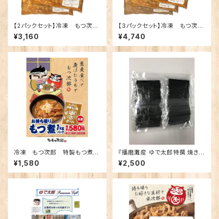
【2パックセット】冷凍 もつ次
【3パックセット】冷凍 もつ次
郎 特製もつ煮 たっぷり2kg
郎 特製もつ煮 たっぷり3kg
¥3,160
¥4,740
(1kgパック×2)
(1kgパック×3)
冷凍 もつ次郎 特製もつ煮
『播磨灘産 ゆで太郎特撰 焼き海
たっぷり1kgパック
苔』※実際に店舗で使用してい
¥1,580
¥2,500
る商品です。あの美味しさそのま
まを お値打ち価格でお届けしま
す‼