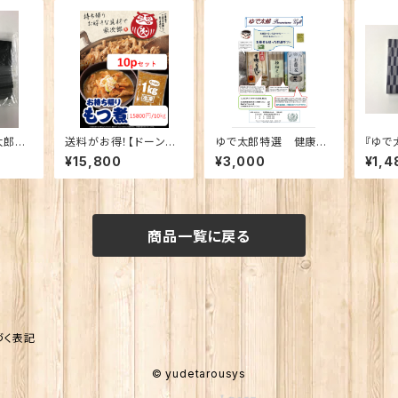
太郎特
送料がお得！【ドーンと1
ゆで太郎特選 健康蕎
『ゆで
実際に
0pセット】冷凍 もつ次
麦 ギフト
そば茶
¥15,800
¥3,000
¥1,4
いる商
郎 特製もつ煮 たっ
しさそ
ぷり10kg (1kgパック×
ち価格
10)
商品一覧に戻る
づく表記
© yudetarousys