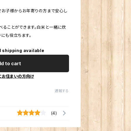
ーでお子様からお年寄りの方まで安心し
べることができます。白米と一緒に炊
持にも役立ちます。
l shipping available
d to cart
にお住まいの方向け
通報する
(4)