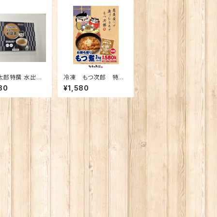
太郎特撰 水出し
冷凍 もつ次郎 特製
』
もつ煮 たっぷり1kgパ
80
¥1,580
ック