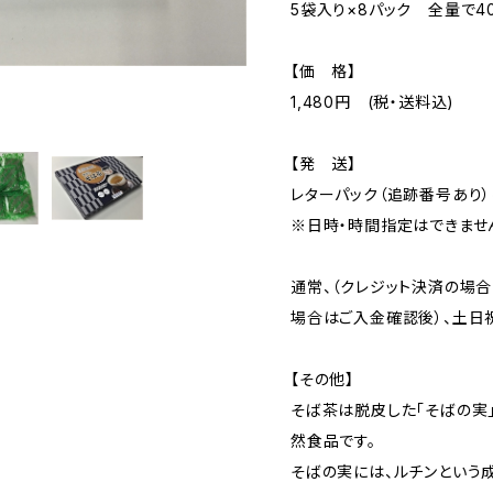
5袋入り×8パック 全量で
【価 格】
1,480円 (税・送料込)
【発 送】
レターパック（追跡番号あり）
※日時・時間指定はできませ
通常、（クレジット決済の場
場合はご入金確認後）、土日
【その他】
そば茶は脱皮した「そばの実
然食品です。
そばの実には、ルチンという