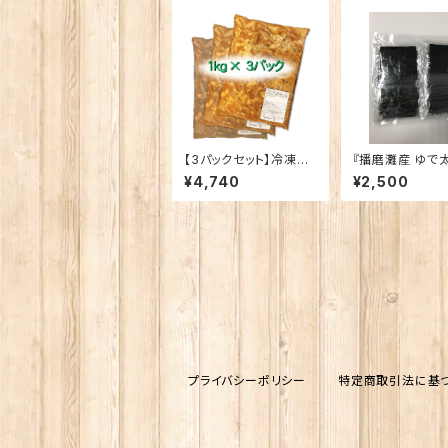
【3パックセット】冷凍
『播磨灘産 ゆで
もつ次郎 特製もつ
撰 焼き海苔』※
¥4,740
¥2,500
煮 たっぷり3kg (1kg
店舗で使用して
パック×3)
品です。あの美味
のままを お値打
でお届けします‼
プライバシーポリシー
特定商取引法に基